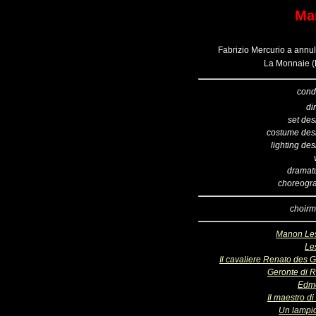
Ma
Fabrizio Mercurio a annul
La Monnaie (B
cond
di
set des
costume des
lighting de
dramatu
choreogr
choirm
Manon Le
Le
Il cavaliere Renato des G
Geronte di R
Edm
Il maestro di
Un lampi