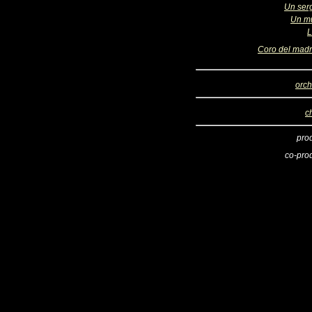
Un ser
Un m
L
Coro del madr
orch
c
pro
co-pro