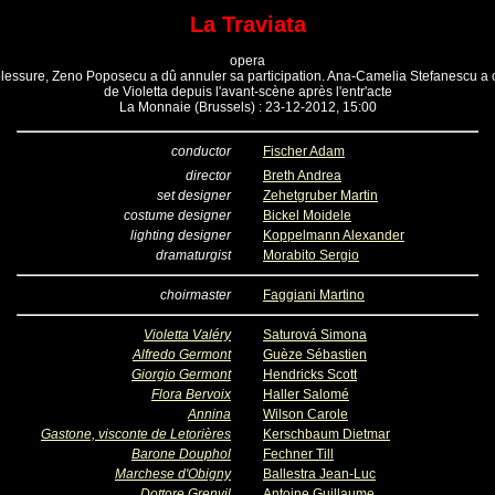
La Traviata
opera
blessure, Zeno Poposecu a dû annuler sa participation. Ana-Camelia Stefanescu a c
de Violetta depuis l'avant-scène après l'entr'acte
La Monnaie (Brussels) : 23-12-2012, 15:00
conductor
Fischer Adam
director
Breth Andrea
set designer
Zehetgruber Martin
costume designer
Bickel Moidele
lighting designer
Koppelmann Alexander
dramaturgist
Morabito Sergio
choirmaster
Faggiani Martino
Violetta Valéry
Saturová Simona
Alfredo Germont
Guèze Sébastien
Giorgio Germont
Hendricks Scott
Flora Bervoix
Haller Salomé
Annina
Wilson Carole
Gastone, visconte de Letorières
Kerschbaum Dietmar
Barone Douphol
Fechner Till
Marchese d'Obigny
Ballestra Jean-Luc
Dottore Grenvil
Antoine Guillaume