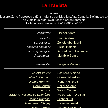
La Traviata
opera
blessure, Zeno Poposecu a dû annuler sa participation. Ana-Camelia Stefanescu a c
de Violetta depuis l'avant-scène après l'entr'acte
La Monnaie (Brussels) : 29-12-2012, 20:00
conductor
Fischer Adam
director
Breth Andrea
set designer
Zehetgruber Martin
costume designer
Bickel Moidele
lighting designer
Koppelmann Alexander
dramaturgist
Morabito Sergio
choirmaster
Faggiani Martino
Violetta Valéry
Saturová Simona
Alfredo Germont
Guèze Sébastien
Giorgio Germont
Hendricks Scott
Flora Bervoix
Haller Salomé
Annina
Wilson Carole
Gastone, visconte de Letorières
Kerschbaum Dietmar
Barone Douphol
Fechner Till
Marchese d'Obigny
Ballestra Jean-Luc
Dottore Grenvil
Antoine Guillaume