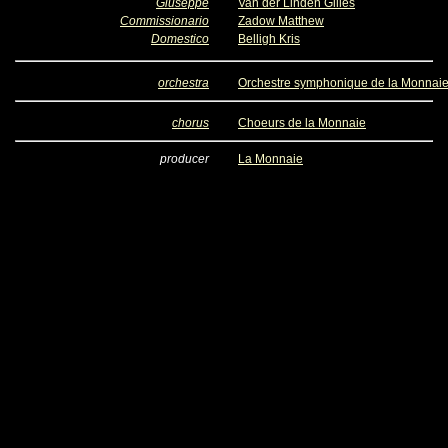
Giuseppe
Van der Linden Gilles
Commissionario
Zadow Matthew
Domestico
Belligh Kris
orchestra
Orchestre symphonique de la Monnai
chorus
Choeurs de la Monnaie
producer
La Monnaie