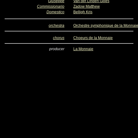
Giuseppe
Van der Linden Gilles
Commissionario
Zadow Matthew
Domestico
Belligh Kris
orchestra
Orchestre symphonique de la Monnai
chorus
Choeurs de la Monnaie
producer
La Monnaie