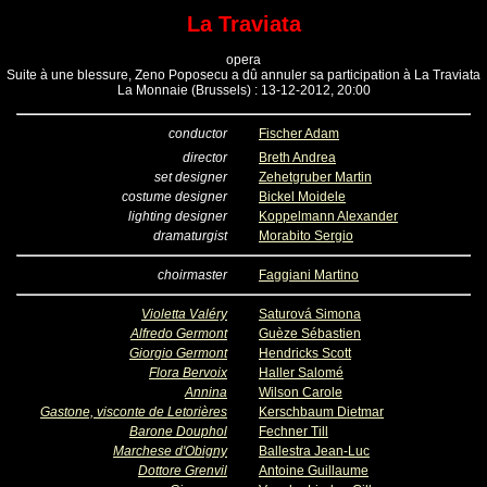
La Traviata
opera
Suite à une blessure, Zeno Poposecu a dû annuler sa participation à La Traviata
La Monnaie (Brussels) : 13-12-2012, 20:00
conductor
Fischer Adam
director
Breth Andrea
set designer
Zehetgruber Martin
costume designer
Bickel Moidele
lighting designer
Koppelmann Alexander
dramaturgist
Morabito Sergio
choirmaster
Faggiani Martino
Violetta Valéry
Saturová Simona
Alfredo Germont
Guèze Sébastien
Giorgio Germont
Hendricks Scott
Flora Bervoix
Haller Salomé
Annina
Wilson Carole
Gastone, visconte de Letorières
Kerschbaum Dietmar
Barone Douphol
Fechner Till
Marchese d'Obigny
Ballestra Jean-Luc
Dottore Grenvil
Antoine Guillaume