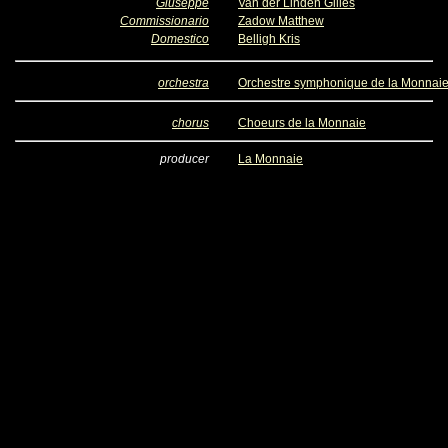
Giuseppe
Van der Linden Gilles
Commissionario
Zadow Matthew
Domestico
Belligh Kris
orchestra
Orchestre symphonique de la Monnai
chorus
Choeurs de la Monnaie
producer
La Monnaie