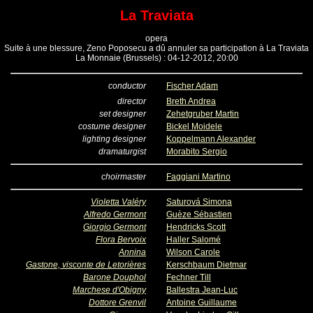
La Traviata
opera
Suite à une blessure, Zeno Poposecu a dû annuler sa participation à La Traviata
La Monnaie (Brussels) : 04-12-2012, 20:00
conductor
Fischer Adam
director
Breth Andrea
set designer
Zehetgruber Martin
costume designer
Bickel Moidele
lighting designer
Koppelmann Alexander
dramaturgist
Morabito Sergio
choirmaster
Faggiani Martino
Violetta Valéry
Saturová Simona
Alfredo Germont
Guèze Sébastien
Giorgio Germont
Hendricks Scott
Flora Bervoix
Haller Salomé
Annina
Wilson Carole
Gastone, visconte de Letorières
Kerschbaum Dietmar
Barone Douphol
Fechner Till
Marchese d'Obigny
Ballestra Jean-Luc
Dottore Grenvil
Antoine Guillaume