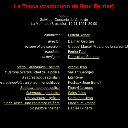
La Tosca (traduction de Paul Ferrier)
opera
Suivi par Concerto de Varsovie
La Monnaie (Brussels) : 19-11-1951, 20:00
conductor
Ledent Robert
director
Dalman Georges
revision of the direction
Claudel Marcel
(A partir de la saison
translator
Ferrier Paul
set designer
Delescluze Edmond
Mario Cavaradossi :
peintre
Arnold Jean
Il Barone Scarpia :
chef de la police
Vaillant Georges
Il sagrestano :
sacristain
Lits René
sare Angelotti :
un prisonnier politique
Pestiaux Jean-Benoît
Spoletta :
agent de police
Piergyl Jacques
Sciarrone :
gendarme
Salès Jules
Un carceriere :
geôlier
Germanus Jean
Floria Tosca :
une cantatrice célèbre
Liancourt Simone
Un pastore :
berger
Danlée Gilberte