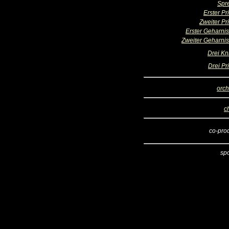
Spr
Erster Pr
Zweiter Pr
Erster Geharnis
Zweiter Geharnis
Drei K
Drei Pr
orch
c
co-pro
sp