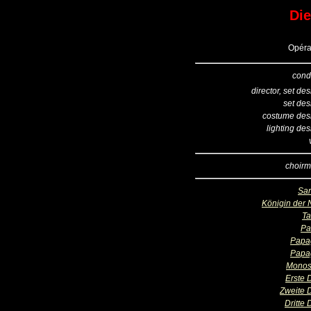
Die
Opéra
cond
director, set de
set des
costume des
lighting de
choirm
Sar
Königin der 
T
Pa
Papa
Papa
Monos
Erste
Zweite
Dritte