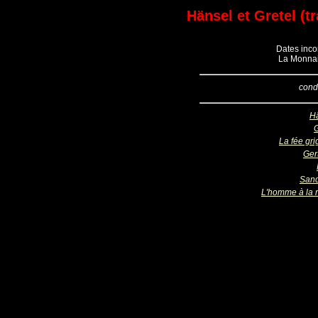
Hänsel et Gretel (t
Dates inco
La Monnai
cond
H
G
La fée gri
Ger
San
L'homme à la 