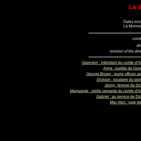
La 
Dates inco
La Monnai
cond
di
revision of the dir
Gaveston :
intendant du comte d'A
Anna :
pupille de Gav
George Brown :
jeune officier a
Dickson :
locataire du do
Jenny :
femme de Di
Marguerite :
vieille servante du comte d'A
Gabriel :
au service de Di
Mac Irton :
juge de