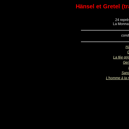
Hänsel et Gretel (t
24 repré
La Monnai
cond
H
G
La fée gri
Ger
San
L'homme à la 