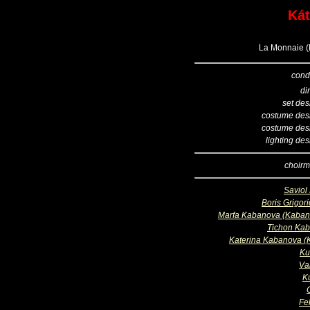
Kát
La Monnaie (B
cond
di
set des
costume des
costume des
lighting de
choirm
Saviol 
Boris Grigor
Marfa Kabanova (Kaban
Tichon Ka
Katerina Kabanova (K
Ku
Va
Ku
Fe