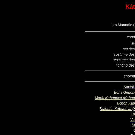
Kát
La Monnaie (B
cond
di
set des
costume des
costume des
lighting de
choirm
Saviol 
Boris Grigor
Marfa Kabanova (Kaban
Tichon Ka
Katerina Kabanova (K
Ku
Va
Ku