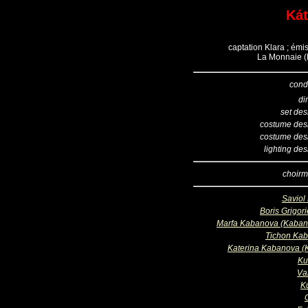
Kát
captation Klara ; ém
La Monnaie (B
cond
di
set des
costume des
costume des
lighting de
choirm
Saviol 
Boris Grigor
Marfa Kabanova (Kaban
Tichon Ka
Katerina Kabanova (K
Ku
Va
Ku