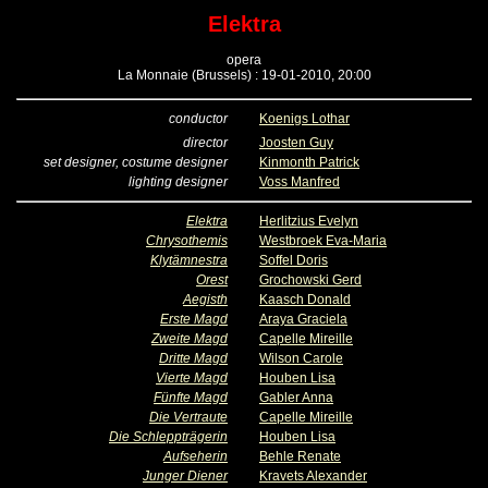
Elektra
opera
La Monnaie (Brussels) : 19-01-2010, 20:00
conductor
Koenigs Lothar
director
Joosten Guy
set designer, costume designer
Kinmonth Patrick
lighting designer
Voss Manfred
Elektra
Herlitzius Evelyn
Chrysothemis
Westbroek Eva-Maria
Klytämnestra
Soffel Doris
Orest
Grochowski Gerd
Aegisth
Kaasch Donald
Erste Magd
Araya Graciela
Zweite Magd
Capelle Mireille
Dritte Magd
Wilson Carole
Vierte Magd
Houben Lisa
Fünfte Magd
Gabler Anna
Die Vertraute
Capelle Mireille
Die Schleppträgerin
Houben Lisa
Aufseherin
Behle Renate
Junger Diener
Kravets Alexander