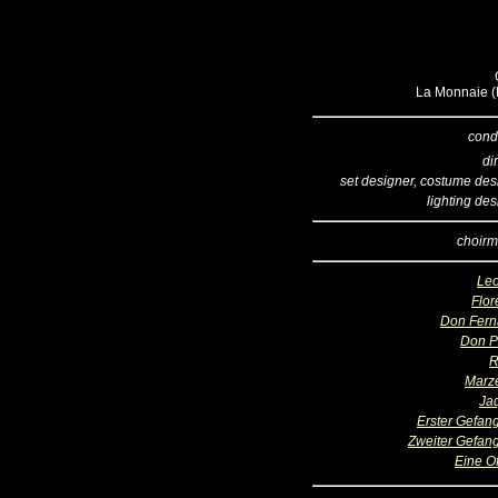
La Monnaie (B
cond
di
set designer, costume des
lighting de
choirm
Le
Flor
Don Fer
Don P
R
Marze
Ja
Erster Gefan
Zweiter Gefan
Eine Of