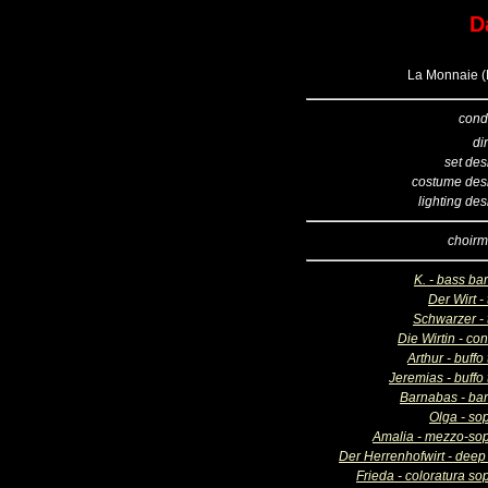
D
La Monnaie (B
cond
di
set des
costume des
lighting de
choirm
K. - bass ba
Der Wirt -
Schwarzer - 
Die Wirtin - con
Arthur - buffo
Jeremias - buffo
Barnabas - bar
Olga - so
Amalia - mezzo-so
Der Herrenhofwirt - deep
Frieda - coloratura so