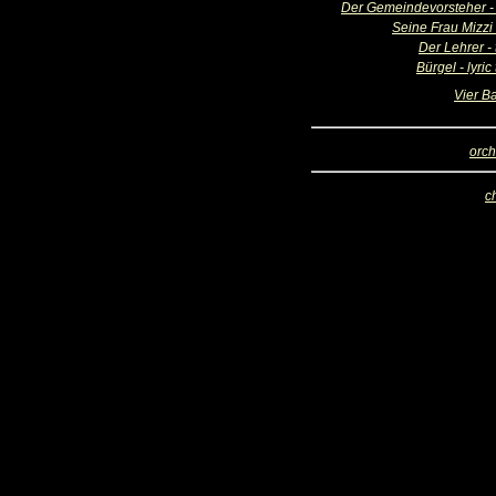
Der Gemeindevorsteher -
Seine Frau Mizzi 
Der Lehrer -
Bürgel - lyric
Vier B
orch
c