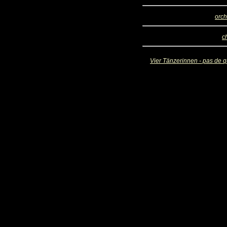
orch
c
Vier Tänzerinnen - pas de q