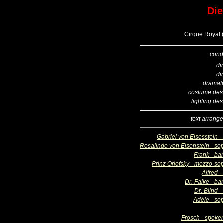
Die
Cirque Royal 
cond
di
di
dramatu
costume des
lighting de
text arrang
Gabriel von Eisesstein -
Rosalinde von Eisenstein - so
Frank - ba
Prinz Orlofsky - mezzo-so
Alfred -
Dr. Falke - ba
Dr. Blind -
Adèle - so
Frosch - spoken