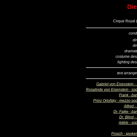
Die
Cirque Royal 
cond
di
di
dramatu
costume des
lighting de
text arrang
Gabriel von Eisesstein -
Rosalinde von Eisenstein - so
Frank - ba
Prinz Orlofsky - mezzo-so
Alfred -
Dr. Falke - ba
Dr. Blind -
Adèle - so
Frosch - spoken