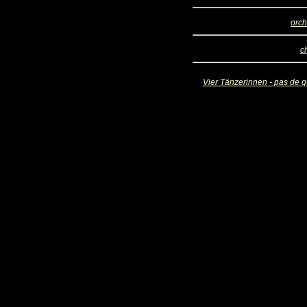
orch
c
Vier Tänzerinnen - pas de q