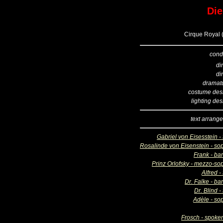
Die
Cirque Royal 
cond
di
di
dramatu
costume des
lighting de
text arrang
Gabriel von Eisesstein -
Rosalinde von Eisenstein - so
Frank - ba
Prinz Orlofsky - mezzo-so
Alfred -
Dr. Falke - ba
Dr. Blind -
Adèle - so
Frosch - spoken