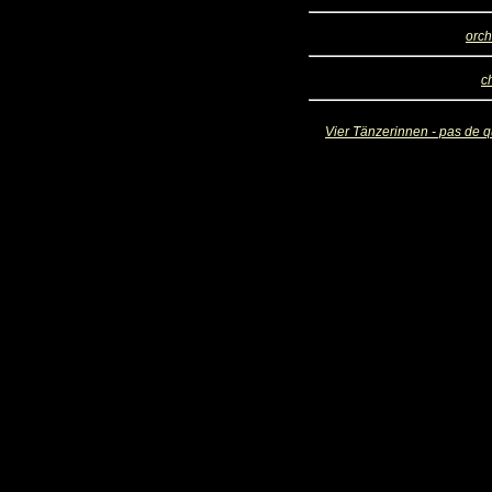
orch
c
Vier Tänzerinnen - pas de q