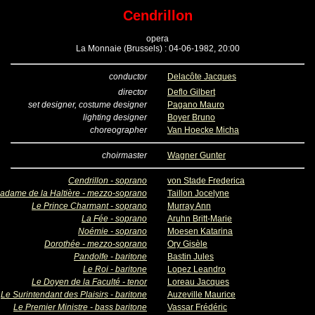
Cendrillon
opera
La Monnaie (Brussels) : 04-06-1982, 20:00
conductor
Delacôte Jacques
director
Deflo Gilbert
set designer, costume designer
Pagano Mauro
lighting designer
Boyer Bruno
choreographer
Van Hoecke Micha
choirmaster
Wagner Gunter
Cendrillon - soprano
von Stade Frederica
adame de la Haltière - mezzo-soprano
Taillon Jocelyne
Le Prince Charmant - soprano
Murray Ann
La Fée - soprano
Aruhn Britt-Marie
Noémie - soprano
Moesen Katarina
Dorothée - mezzo-soprano
Ory Gisèle
Pandolfe - baritone
Bastin Jules
Le Roi - baritone
Lopez Leandro
Le Doyen de la Faculté - tenor
Loreau Jacques
Le Surintendant des Plaisirs - baritone
Auzeville Maurice
Le Premier Ministre - bass baritone
Vassar Frédéric