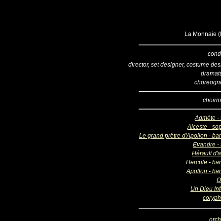
La Monnaie (B
cond
director, set designer, costume de
dramatu
choreogr
choirm
Admète - 
Alceste - so
Le grand prêtre d'Apollon - ba
Evandre - 
Hérault d'
Hercule - bar
Apollon - ba
O
Un Dieu Inf
coryp
orch