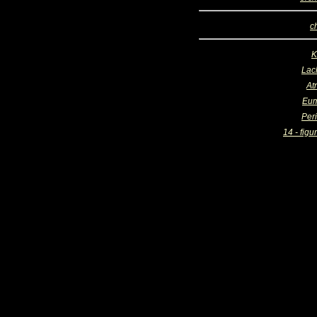
c
K
Lac
At
Eum
Per
14 - figu