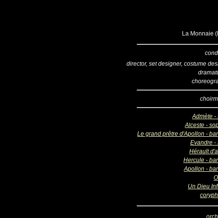
La Monnaie (B
cond
director, set designer, costume de
dramatu
choreogr
choirm
Admète - 
Alceste - so
Le grand prêtre d'Apollon - ba
Evandre - 
Hérault d'
Hercule - bar
Apollon - ba
O
Un Dieu Inf
coryp
orch