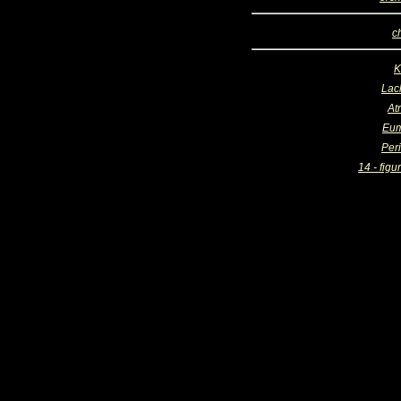
c
K
Lac
At
Eum
Per
14 - figu