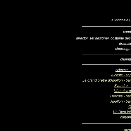
La Monnaie (B
cond
director, set designer, costume de
dramatu
choreogr
choirm
Admète - 
Alceste - so
Le grand prêtre d'Apollon - ba
Evandre - 
Hérault d'
Hercule - bar
Apollon - ba
O
Un Dieu Inf
coryp
orch