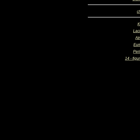
c
K
Lac
At
Eum
Per
14 - figu