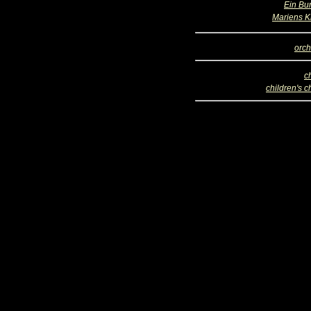
Ein Bu
Mariens 
orch
c
children's c