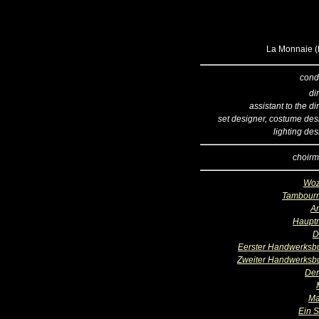
La Monnaie (B
cond
di
assistant to the di
set designer, costume des
lighting de
choirm
Woz
Tambour
A
Haupt
D
Eerster Handwerksb
Zweiter Handwerksb
Der
Ma
Ein S