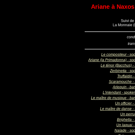
Ariane à Naxos 
Suivi de 
La Monnaie (B
cond
tran
Le compositeur - so
Ariane (la Primadonna) - so
Le ténor (Bacchus) - 
Zerbinetta - so
Truffaldin 
Scaramouche - 
Arlequin - ba
L'intendant - spoke
Le maître de musique - bar
Un officier -
Le maître de danse - 
Un perru
Brighella -
Un laquai -
Naïade - so