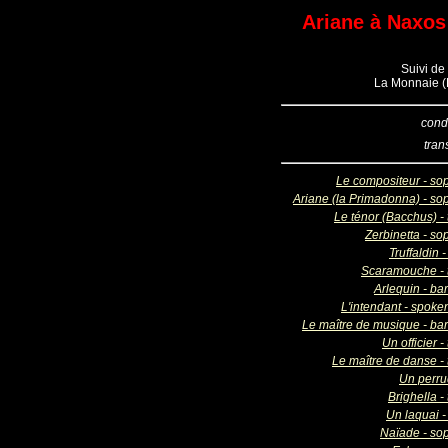
Ariane à Naxos 
Suivi de 
La Monnaie (B
cond
tran
Le compositeur - so
Ariane (la Primadonna) - so
Le ténor (Bacchus) - 
Zerbinetta - so
Truffaldin 
Scaramouche - 
Arlequin - ba
L'intendant - spoke
Le maître de musique - bar
Un officier -
Le maître de danse - 
Un perru
Brighella -
Un laquai -
Naïade - so