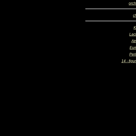
orch
c
K
Lac
At
Eum
Per
14 - figu