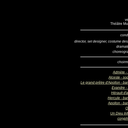
ve
Théâtre Mus
cond
director, set designer, costume de
dramatu
choreogr
choirm
Admète - 
Alceste - so
Le grand prêtre d'Apollon - ba
Evandre - 
Hérault d'
Hercule - bar
Apollon - ba
O
Un Dieu Inf
coryp