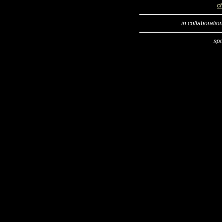
c
in collaboratio
sp