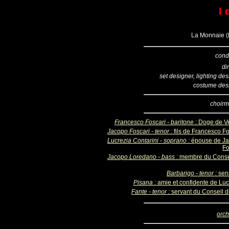
I 
La Monnaie (B
cond
di
set designer, lighting de
costume des
choirm
Francesco Foscari - baritone :
Doge de V
Jacopo Foscari - tenor :
fils de Francesco Fo
Lucrezia Contarini - soprano :
épouse de J
Fo
Jacopo Loredano - bass :
membre du Conse
Barbarigo - tenor :
sen
Pisana :
amie et confidente de Luc
Fante - tenor :
servant du Conseil d
orch