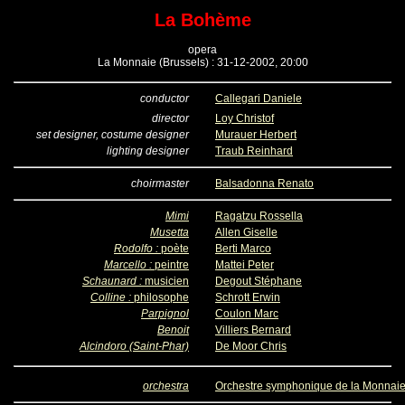
La Bohème
opera
La Monnaie (Brussels) : 31-12-2002, 20:00
conductor
Callegari Daniele
director
Loy Christof
set designer, costume designer
Murauer Herbert
lighting designer
Traub Reinhard
choirmaster
Balsadonna Renato
Mimi
Ragatzu Rossella
Musetta
Allen Giselle
Rodolfo :
poète
Berti Marco
Marcello :
peintre
Mattei Peter
Schaunard :
musicien
Degout Stéphane
Colline :
philosophe
Schrott Erwin
Parpignol
Coulon Marc
Benoit
Villiers Bernard
Alcindoro (Saint-Phar)
De Moor Chris
orchestra
Orchestre symphonique de la Monnai