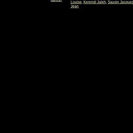
dancer
Louise
,
Kerendi Jaleh
,
Sausin Jacque
Jean