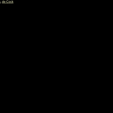
s
,
de Cock