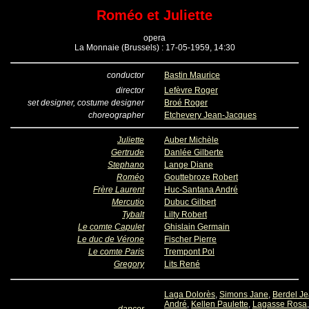
Roméo et Juliette
opera
La Monnaie (Brussels) : 17-05-1959, 14:30
conductor
Bastin Maurice
director
Lefèvre Roger
set designer, costume designer
Broé Roger
choreographer
Etchevery Jean-Jacques
Juliette
Auber Michèle
Gertrude
Danlée Gilberte
Stephano
Lange Diane
Roméo
Gouttebroze Robert
Frère Laurent
Huc-Santana André
Mercutio
Dubuc Gilbert
Tybalt
Lilty Robert
Le comte Capulet
Ghislain Germain
Le duc de Vérone
Fischer Pierre
Le comte Paris
Trempont Pol
Gregory
Lits René
Laga Dolorès
,
Simons Jane
,
Berdel J
André
,
Kellen Paulette
,
Lagasse Rosa