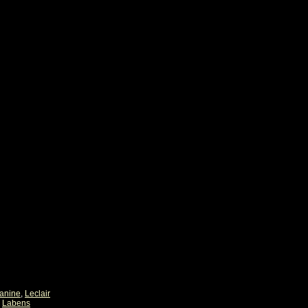
eanine
,
Leclair
,
Labens