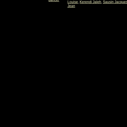
dancer
Louise
,
Kerendi Jaleh
,
Sausin Jacque
Jean