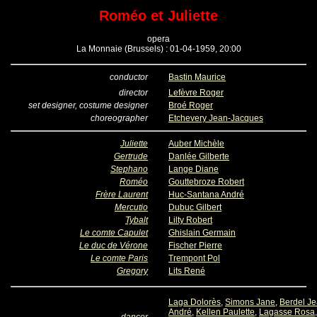
Roméo et Juliette
opera
La Monnaie (Brussels) : 01-04-1959, 20:00
conductor
Bastin Maurice
director
Lefèvre Roger
set designer, costume designer
Broé Roger
choreographer
Etchevery Jean-Jacques
Juliette
Auber Michèle
Gertrude
Danlée Gilberte
Stephano
Lange Diane
Roméo
Gouttebroze Robert
Frère Laurent
Huc-Santana André
Mercutio
Dubuc Gilbert
Tybalt
Lilty Robert
Le comte Capulet
Ghislain Germain
Le duc de Vérone
Fischer Pierre
Le comte Paris
Trempont Pol
Gregory
Lits René
Laga Dolorès
,
Simons Jane
,
Berdel J
André
,
Kellen Paulette
,
Lagasse Rosa