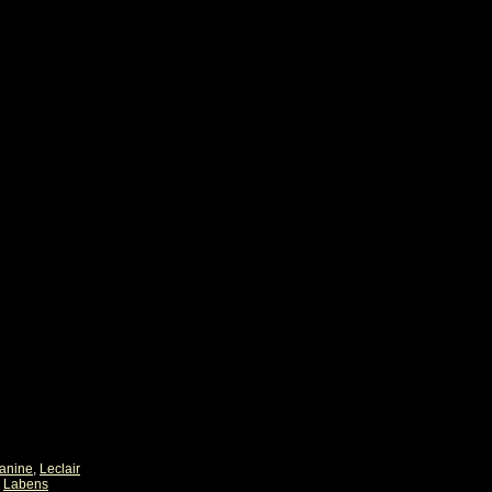
eanine
,
Leclair
,
Labens