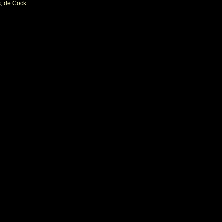
s
,
de Cock