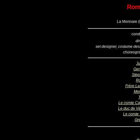
Romé
La Monnaie (B
cond
di
set designer, costume des
choreogr
Ju
Ger
Ste
R
Frère La
Mer
Le comte Ca
Le duc de V
Le comte 
Gr