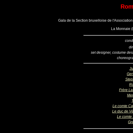
Romé
Gala de la Section bruxelloise de l'Association
La Monnaie (B
cond
di
set designer, costume des
choreogr
Ju
Ger
Ste
R
Frère La
Mer
Le comte Ca
Le duc de V
Le comte 
Gr