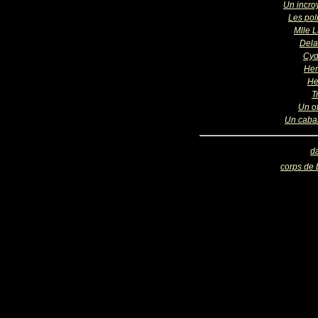
Un incro
Les pol
Mlle 
Del
Cyd
Her
He
T
Un of
Un cabar
d
corps de 