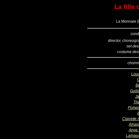
La fill
La Monnaie (B
cond
director, choreogr
set des
costume des
choirm
Lou
B
Guil
Ja
Th
Pompo
Clairette 
Amar
Ange 
Larivau