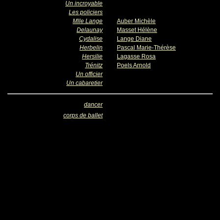
Un incroyable
Les policiers
Mlle Lange
Auber Michèle
Delaunay
Masset Hélène
Cydalise
Lange Diane
Herbelin
Pascal Marie-Thérèse
Hersilie
Lagasse Rosa
Trénitz
Poels Arnold
Un officier
Un cabaretier
dancer
corps de ballet