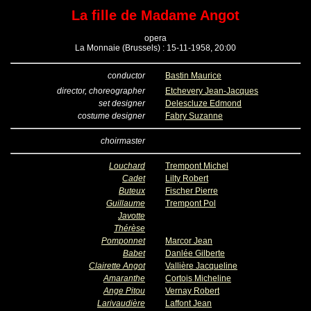
La fille de Madame Angot
opera
La Monnaie (Brussels) : 15-11-1958, 20:00
conductor
Bastin Maurice
director, choreographer
Etchevery Jean-Jacques
set designer
Delescluze Edmond
costume designer
Fabry Suzanne
choirmaster
Louchard
Trempont Michel
Cadet
Lilty Robert
Buteux
Fischer Pierre
Guillaume
Trempont Pol
Javotte
Thérèse
Pomponnet
Marcor Jean
Babet
Danlée Gilberte
Clairette Angot
Vallière Jacqueline
Amaranthe
Cortois Micheline
Ange Pitou
Vernay Robert
Larivaudière
Laffont Jean