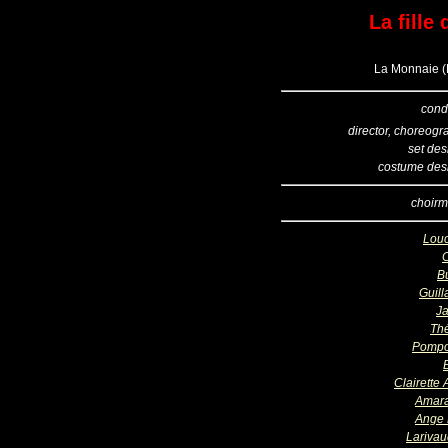
La fill
La Monnaie (B
cond
director, choreogr
set des
costume des
choirm
Lou
B
Guil
Ja
Th
Pompo
Clairette 
Amar
Ange 
Larivau