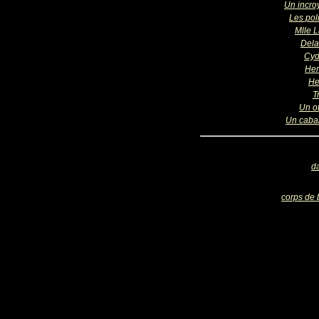
Un incro
Les pol
Mlle 
Del
Cyd
Her
He
T
Un of
Un cabar
d
corps de 