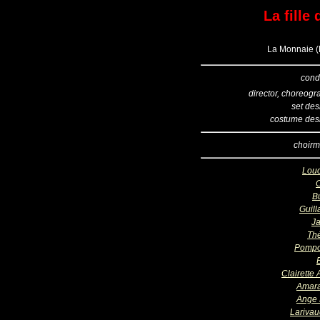
La fill
La Monnaie (B
cond
director, choreogr
set des
costume des
choirm
Lou
B
Guil
Ja
Th
Pompo
Clairette 
Amar
Ange 
Larivau