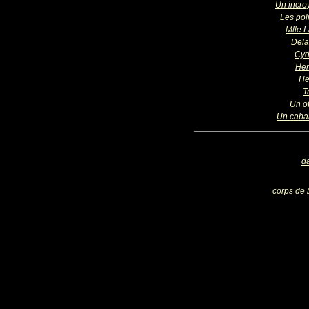
Un incro
Les pol
Mlle 
Del
Cyd
Her
He
T
Un of
Un cabar
d
corps de 