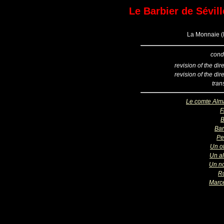
Le Barbier de Sévill
La Monnaie (B
cond
revision of the dir
revision of the dir
tran
Le comte Alm
F
B
Bar
Pe
Un of
Un a
Un no
R
Marce