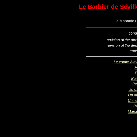
Le Barbier de Sévill
La Monnaie (B
cond
revision of the dir
revision of the dir
tran
Le comte Alm
F
B
Bar
Pe
Un of
Un a
Un no
R
Marce