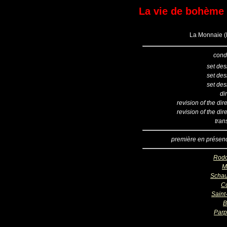
La vie de bohème (
La Monnaie (B
cond
set des
set des
set des
di
revision of the dir
revision of the dir
tran
première en présen
Rodo
M
Scha
Co
Saint
B
Parp