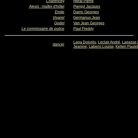
Charencey
Héral Pierre
Alexis :
maître d'hôtel
Piergyl Jacques
Emile
Darric Georges
Vivarel
Germanus Jean
Godet
Van Jean Georges
Le commissaire de police
Paul Freddy
Laga Dolorès
,
Leclair André
,
Lagasse
dancer
Jeanine
,
Labens Louise
,
Kellen Paulet