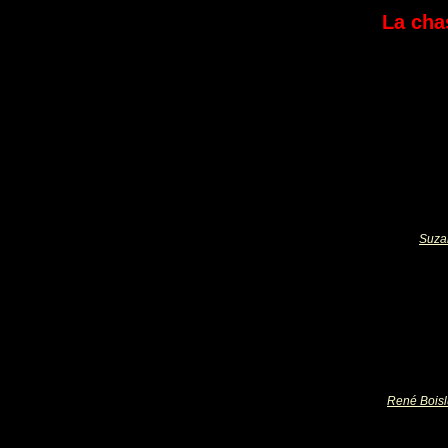
La cha
Suza
René Boisl