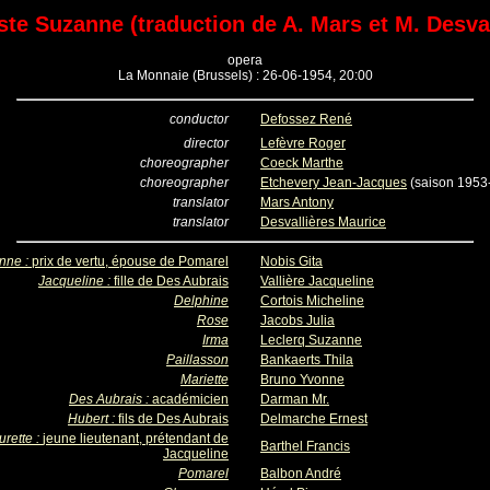
ste Suzanne (traduction de A. Mars et M. Desval
opera
La Monnaie (Brussels) : 26-06-1954, 20:00
conductor
Defossez René
director
Lefèvre Roger
choreographer
Coeck Marthe
choreographer
Etchevery Jean-Jacques
(saison 1953
translator
Mars Antony
translator
Desvallières Maurice
nne :
prix de vertu, épouse de Pomarel
Nobis Gita
Jacqueline :
fille de Des Aubrais
Vallière Jacqueline
Delphine
Cortois Micheline
Rose
Jacobs Julia
Irma
Leclerq Suzanne
Paillasson
Bankaerts Thila
Mariette
Bruno Yvonne
Des Aubrais :
académicien
Darman Mr.
Hubert :
fils de Des Aubrais
Delmarche Ernest
urette :
jeune lieutenant, prétendant de
Barthel Francis
Jacqueline
Pomarel
Balbon André