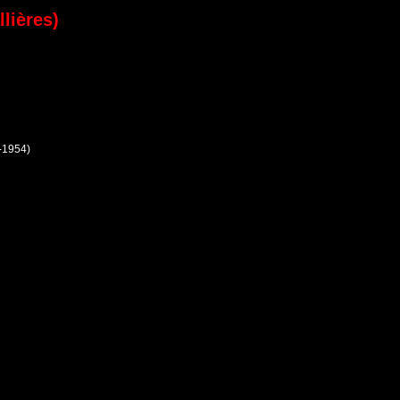
lières)
-1954)