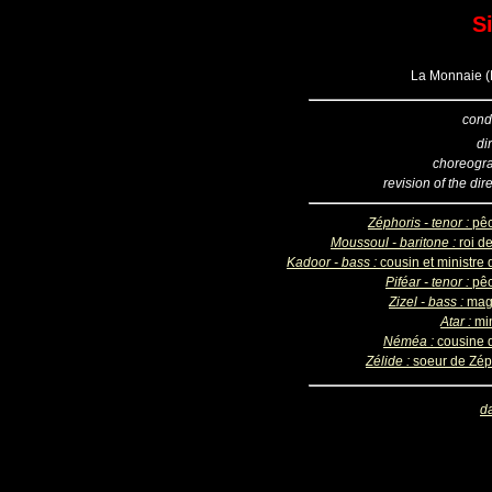
Si
La Monnaie (B
cond
di
choreogr
revision of the dir
Zéphoris - tenor :
pê
Moussoul - baritone :
roi d
Kadoor - bass :
cousin et ministre 
Piféar - tenor :
pê
Zizel - bass :
magi
Atar :
mi
Néméa :
cousine d
Zélide :
soeur de Zép
d