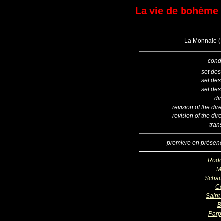
La vie de bohème (
La Monnaie (B
cond
set des
set des
set des
di
revision of the dir
revision of the dir
tran
première en présen
Rodo
M
Scha
Co
Saint
B
Parp