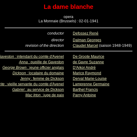
La dame blanche
opera
La Monnaie (Brussels) : 02-01-1941
conductor
Defossez René
director
Dalman Georges
revision of the direction
Claudel Marcel
(saison 1948-1949)
Gaveston :
intendant du comte d'Avenel
De Groote Maurice
Anna :
pupille de Gaveston
de Gavre Suzanne
George Brown :
jeune officier anglais
D'Arkor André
Dickson :
locataire du domaine
Maricq Raymond
Jenny :
femme de Dickson
Derval Marie-Louise
ite :
vieille servante du comte d'Avenel
Lamprenne Germaine
Gabriel :
au service de Dickson
Barthel Francis
Mac Irton :
juge de paix
Parny Antoine