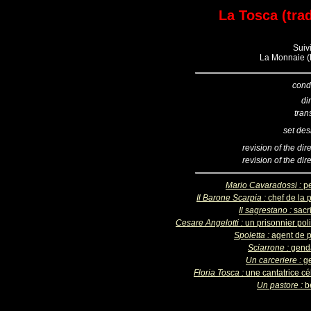
La Tosca (trad
Suivi
La Monnaie (B
cond
di
tran
set des
revision of the dir
revision of the dir
Mario Cavaradossi :
pe
Il Barone Scarpia :
chef de la 
Il sagrestano :
sacr
Cesare Angelotti :
un prisonnier pol
Spoletta :
agent de p
Sciarrone :
gend
Un carceriere :
ge
Floria Tosca :
une cantatrice cé
Un pastore :
b