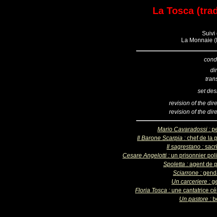
La Tosca (trad
Suivi 
La Monnaie (B
cond
di
tran
set des
revision of the dir
revision of the dir
Mario Cavaradossi :
pe
Il Barone Scarpia :
chef de la 
Il sagrestano :
sacr
Cesare Angelotti :
un prisonnier pol
Spoletta :
agent de p
Sciarrone :
gend
Un carceriere :
ge
Floria Tosca :
une cantatrice cé
Un pastore :
b