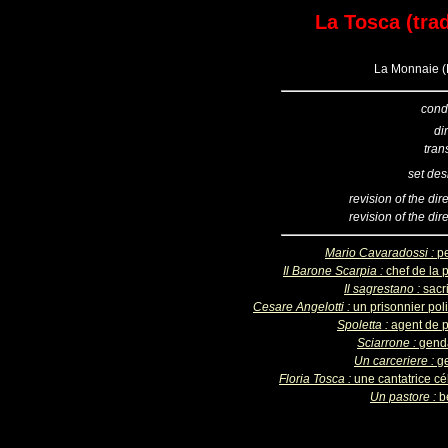
La Tosca (trad
La Monnaie (B
cond
di
tran
set des
revision of the dir
revision of the dir
Mario Cavaradossi :
pe
Il Barone Scarpia :
chef de la 
Il sagrestano :
sacr
Cesare Angelotti :
un prisonnier pol
Spoletta :
agent de p
Sciarrone :
gend
Un carceriere :
ge
Floria Tosca :
une cantatrice cé
Un pastore :
b