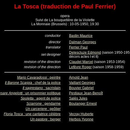
La Tosca (traduction de Paul Ferrier)
opera
Suivi de La bouquetière de la Violette
La Monnaie (Brussels) : 10-05-1950, 19:30
conductor
Bastin Maurice
director
Dalman Georges
translator
Ferrier Paul
Delescluze Edmond
(saison 1950-195
set designer
décors actes I et II)
revision of the direction
Claudel Marcel
(saison 1953-1954)
revision of the direction
Lefèvre Roger
(saison 1958-1959)
Mario Cavaradossi :
peintre
Arnold Jean
Il Barone Scarpia :
chef de la police
Vaillant Georges
Il sagrestano :
sacristain
Bouvier Gabriel
sare Angelotti :
un prisonnier politique
Pestiaux Jean-Benoît
Spoletta :
agent de police
Salès Jules
Sciarrone :
gendarme
Boulanger Ernest
Un carceriere :
geôlier
Floria Tosca :
une cantatrice célèbre
Vecray Huberte
Un pastore :
berger
Herbos Yvonne