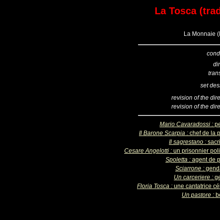
La Tosca (trad
La Monnaie (B
cond
di
tran
set des
revision of the dir
revision of the dir
Mario Cavaradossi :
pe
Il Barone Scarpia :
chef de la 
Il sagrestano :
sacr
Cesare Angelotti :
un prisonnier pol
Spoletta :
agent de p
Sciarrone :
gend
Un carceriere :
ge
Floria Tosca :
une cantatrice cé
Un pastore :
b